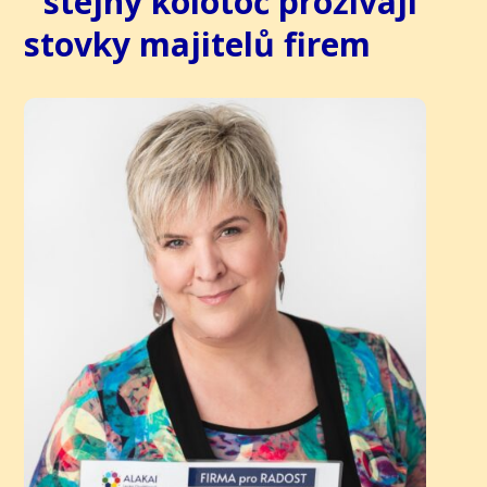
stejný kolotoč prožívají
stovky majitelů firem