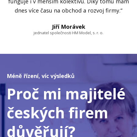
funguje i v menším kolektivu. Díky tomu mám
dnes více času na obchod a rozvoj firmy.“
Jiří Morávek
jednatel společnosti HM Model, s. r. o.
Méně řízení, víc výsledků
Proč mi majitelé
českých firem
důvěřují?