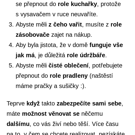
se přepnout do
role kuchařky
, protože
s vysavačem v ruce neuvaříte.
Abyste měli
z čeho vařit
, musíte z
role
zásobovače
zajet na nákup.
Aby byla jistota, že v domě
funguje vše
jak má
, je důležitá
role údržbáře
.
Abyste měli
čisté oblečení
, potřebujete
přepnout do
role pradleny
(naštěstí
máme pračky a sušičky :).
Teprve
když
takto
zabezpečíte sami sebe
,
máte
možnost
věnovat se
něčemu
dalšímu
, co vás živí nebo těší. Více času
na to, v čem se chcete realizovat, nezískáte