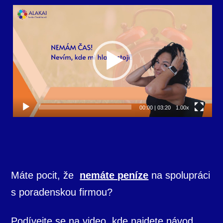
Video
přehrávač
00:00
|
03:20
1.00x
Máte pocit, že
nemáte peníze
na spolupráci
s poradenskou firmou?
Podívejte se na video, kde najdete návod,