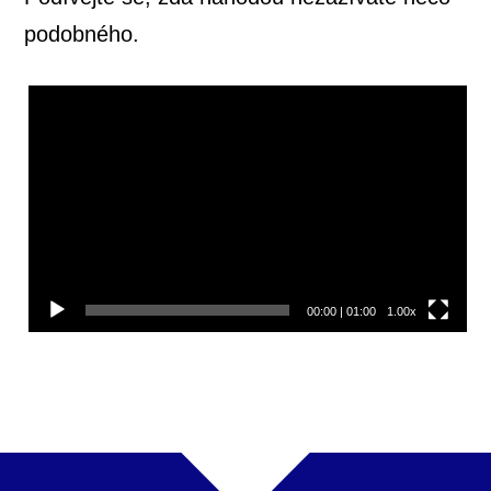
podobného.
Video
přehrávač
00:00
|
01:00
1.00x