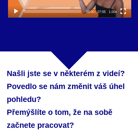
00:00
|
07:05
1.00x
Našli jste se v některém z videí?
Povedlo se nám změnit váš úhel
pohledu?
Přemýšlíte o tom, že na sobě
začnete pracovat?