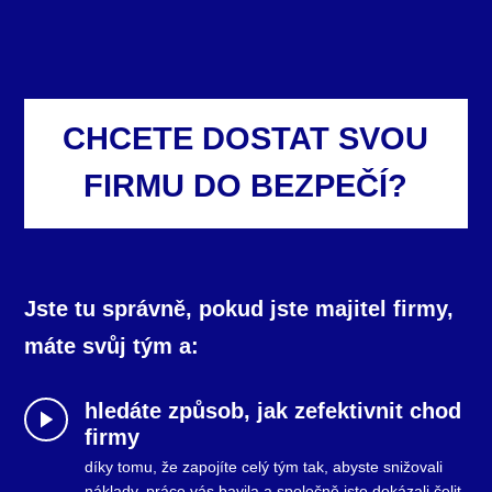
CHCETE DOSTAT SVOU
FIRMU DO BEZPEČÍ?
Jste tu správně, pokud jste majitel firmy,
máte svůj tým a:
hledáte způsob, jak zefektivnit chod
firmy
díky tomu, že zapojíte celý tým tak, abyste snižovali
náklady, práce vás bavila a společně jste dokázali čelit