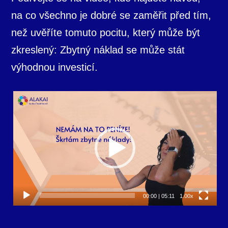
na co všechno je dobré se zaměřit před tím,
než uvěříte tomuto pocitu, který může být
zkreslený: Zbytný náklad se může stát
výhodnou investicí.
Video
přehrávač
00:00
|
05:11
1.00x