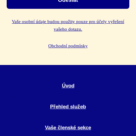
Vaše osobní údaje budou použity pouze pro účely vyřešení
vašeho dotazu.
Obchodní podmínky
Úvod
Přehled služeb
Vaše členské sekce