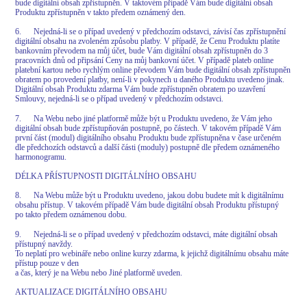
bude digitální obsah zpřístupněn. V taktovém případě Vám bude digitální obsah
Produktu zpřístupněn v takto předem oznámený den.
6. Nejedná-li se o případ uvedený v předchozím odstavci, závisí čas zpřístupnění
digitální obsahu na zvoleném způsobu platby. V případě, že Cenu Produktu platíte
bankovním převodem na můj účet, bude Vám digitální obsah zpřístupněn do 3
pracovních dnů od připsání Ceny na můj bankovní účet. V případě plateb online
platební kartou nebo rychlým online převodem Vám bude digitální obsah zpřístupněn
obratem po provedení platby, není-li v pokynech u daného Produktu uvedeno jinak.
Digitální obsah Produktu zdarma Vám bude zpřístupněn obratem po uzavření
Smlouvy, nejedná-li se o případ uvedený v předchozím odstavci.
7. Na Webu nebo jiné platformě může být u Produktu uvedeno, že Vám jeho
digitální obsah bude zpřístupňován postupně, po částech. V takovém případě Vám
první část (modul) digitálního obsahu Produktu bude zpřístupněna v čase určeném
dle předchozích odstavců a další části (moduly) postupně dle předem oznámeného
harmonogramu.
DÉLKA PŘÍSTUPNOSTI DIGITÁLNÍHO OBSAHU
8. Na Webu může být u Produktu uvedeno, jakou dobu budete mít k digitálnímu
obsahu přístup. V takovém případě Vám bude digitální obsah Produktu přístupný
po takto předem oznámenou dobu.
9. Nejedná-li se o případ uvedený v předchozím odstavci, máte digitální obsah
přístupný navždy.
To neplatí pro webináře nebo online kurzy zdarma, k jejichž digitálnímu obsahu máte
přístup pouze v den
a čas, který je na Webu nebo Jiné platformě uveden.
AKTUALIZACE DIGITÁLNÍHO OBSAHU