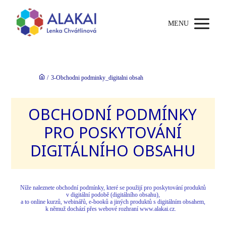
MENU
/
3-Obchodni podminky_digitalni obsah
OBCHODNÍ PODMÍNKY
PRO POSKYTOVÁNÍ
DIGITÁLNÍHO OBSAHU
Níže naleznete obchodní podmínky, které se použijí pro poskytování produktů
v digitální podobě (digitálního obsahu),
a to online kurzů, webinářů, e-booků a jiných produktů s digitálním obsahem,
k němuž dochází přes webové rozhraní www.alakai.cz.