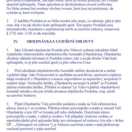
potvrzených objednávek, zda dané osobě, která mi recenzi poskytla, byl Produkt
skutečně zpřístupněn. Tímto způsobem je důvěryhodnost recenzí ověřována.
Na Webu nemusí být uvedeny všechny recenze, které jsou mi poskytnuty, ale
vybírám ty, které zveřejním.
2. U každého Produktu je na Webu uveden jeho popis, co zahrnuje, jaká je jeho
cena, kdy a na jak dlouho bude zpřístupněn apod. Tyto popisy Produktů jsou
informativního charakteru a nepředstavují návrh na uzavření smlouvy, ustanovení
§ 1732 odst. 2 OZ se tak nepoužije.
IV. OBJEDNÁVKA A UZAVŘENÍ SMLOUVY
1. Jako Uživatel objednáváte Produkt přes Webové rozhraní odesláním řádně
vyplněného elektronického objednávkového formuláře (Objednávka). Objednávka
obsahuje základní informace k Produktu (název, kdy a na jak dlouho Vám bude
zpřístupněn, co je jeho součástí apod.) a jeho celkovou Cenu.
2. Před odesláním objednávkového formuláře můžete zkontrolovat a změnit
vyplněné údaje. Jako Poskytovatel se spoléhám na pravdivost, správnost a úplnost
údajů uvedených v Objednávce a nenesu odpovědnost za nepravdivé, nesprávné či
neúplné údaje. Stisknutím tlačítka „Objednávka zavazující k platbě“ (u Produktů
zdarma stisknutím tlačítka „Přihlásit se zdarma“) je Vámi vyplněný objednávkový
formulář odeslán a tím jste učinili závaznou objednávku Produktu, resp. návrh
na uzavření Smlouvy.
3. Přijetí Objednávky Vám potvrdím zasláním e-mailu na Vaši elektronickou
adresu, která je v ní uvedena. Přílohou tohoto potvrzujícího e-mailu je shrnutí Vaší
Objednávky a tyto OP ve formátu pdf nebo obdobném. Doručením tohoto
potvrzujícího e-mailu, v němž je uveden i Váš případný výslovný souhlas se
započetím plnění před uplynutím lhůty pro odstoupení od smlouvy (viz níže v těchto
OP – „Odstoupení od smlouvy“), je Smlouva uzavřena a tento e-mail představuje
současně potvrzení o jejím uzavření.