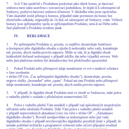
7. Je-li Vám společně s Produktem poskytnut jako dárek bonus, je darovací
smlouva mezi námi uzavřena s rozvazovací podmínkou, že dojde-li k odstoupení od
Smlouvy, pozbývá darovací smlouva účinnosti. V důsledku toho jsem oprávněna
Vám okamžitě zrušit přístup k bonusu, případně máte povinnost mi bonus bez
zbytečného odkladu, nejpozději do 14 dnů od odstoupení od Smlouvy, vrátit. Veškeré
bonusy jsou zpřístupněny spolu se zpřístupněním Produktu, není-li na Webu nebo
Jiné platformě u Produktu uvedeno jinak.
IV. REKLAMACE
1. Po zpřístupnění Produktu si, prosím, co nejdříve zkontrolujte funkčnost
a dostupnost jeho digitálního obsahu a zjistíte-li nedostatky nebo vady, kontaktujte
mě, prosím, abych mohla provést nápravu. Může se stát, že je digitální obsah
krátkodobě dočasně nedostupný v případě údržby dat nebo výpadků serveru. Web
nebo jiná platforma mohou být aktualizovány bez předchozího upozornění.
2. Pokud Produkt nebo přístupové údaje nenaleznete ve své e-mailové schránce
v čase uvedeném
v těchto OP (viz „Čas zpřístupnění digitálního obsahu“), zkontrolujte, prosím,
nejprve složky „hromadné“ nebo „spam“. Pokud ani tam Produkt nebo přístupové
údaje nenaleznete, kontaktujte mě, prosím, abych mohla provést nápravu.
3. V případě, že digitální obsah Produktu není ve shodě se Smlouvou, máte práva
z vadného plnění v souladu s příslušnými ustanoveními OZ.
4. Práva z vadného plnění Vám nenáleží v případě vad způsobených nesprávným
užíváním nebo uložením Produktu. Dále Vám práva z vadného plnění nenáleží
v případě neprovedených aktualizací (více viz výše v těchto OP – „Aktualizace
digitálního obsahu“). Rovněž neodpovídám za nedostupnost nebo jiné vady
digitálního obsahu v případě nevyhovujícího digitálního prostředí (tedy v případě, že
nemáte potřebné technické a programové vybavení nebo síťové připojení uvedené