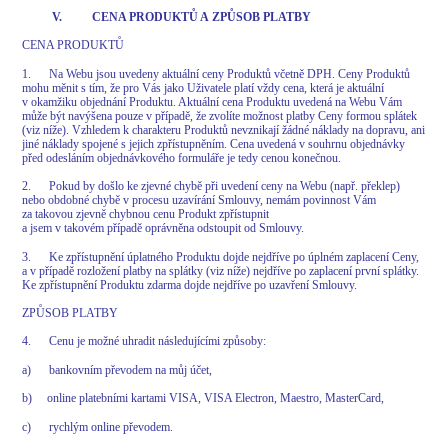
V. CENA PRODUKTŮ A ZPŮSOB PLATBY
CENA PRODUKTŮ
1. Na Webu jsou uvedeny aktuální ceny Produktů včetně DPH. Ceny Produktů
mohu měnit s tím, že pro Vás jako Uživatele platí vždy cena, která je aktuální
v okamžiku objednání Produktu. Aktuální cena Produktu uvedená na Webu Vám
může být navýšena pouze v případě, že zvolíte možnost platby Ceny formou splátek
(viz níže). Vzhledem k charakteru Produktů nevznikají žádné náklady na dopravu, ani
jiné náklady spojené s jejich zpřístupněním. Cena uvedená v souhrnu objednávky
před odesláním objednávkového formuláře je tedy cenou konečnou.
2. Pokud by došlo ke zjevné chybě při uvedení ceny na Webu (např. překlep)
nebo obdobné chybě v procesu uzavírání Smlouvy, nemám povinnost Vám
za takovou zjevně chybnou cenu Produkt zpřístupnit
a jsem v takovém případě oprávněna odstoupit od Smlouvy.
3. Ke zpřístupnění úplatného Produktu dojde nejdříve po úplném zaplacení Ceny,
a v případě rozložení platby na splátky (viz níže) nejdříve po zaplacení první splátky.
Ke zpřístupnění Produktu zdarma dojde nejdříve po uzavření Smlouvy.
ZPŮSOB PLATBY
4. Cenu je možné uhradit následujícími způsoby:
a) bankovním převodem na můj účet,
b) online platebními kartami VISA, VISA Electron, Maestro, MasterCard,
c) rychlým online převodem.