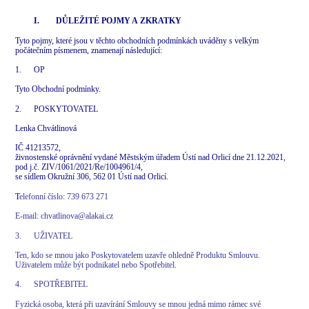
I. DŮLEŽITÉ POJMY A ZKRATKY
Tyto pojmy, které jsou v těchto obchodních podmínkách uváděny s velkým
počátečním písmenem, znamenají následující:
1. OP
Tyto Obchodní podmínky.
2. POSKYTOVATEL
Lenka Chvátlinová
IČ 41213572,
živnostenské oprávnění vydané Městským úřadem Ústí nad Orlicí dne 21.12.2021,
pod j.č. ZIV/1061/2021/Re/1004961/4,
se sídlem Okružní 306, 562 01 Ústí nad Orlicí.
T
elefonní číslo: 739 673 271
E-mail: chvatlinova@alakai.cz
3. UŽIVATEL
Ten, kdo se mnou jako Poskytovatelem uzavře ohledně Produktu Smlouvu.
Uživatelem může být podnikatel nebo Spotřebitel.
4. SPOTŘEBITEL
Fyzická osoba, která při uzavírání Smlouvy se mnou jedná mimo rámec své