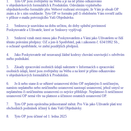
1. Tyto OP jsou zveřejněny na Webu a je na ně přímo odkazováno
v objednávkových formulářích k Produktům. Odesláním vyplněného
objednávkového formuláře přes Webové rozhraní stvrzujete, že Vám je obsah OP
znám a že s ním souhlasíte. Tyto OP ve formátu pdf či obdobném Vám rovněž zašlu
v příloze e-mailu potvrzujícího Vaši Objednávku.
2. Smlouva je uzavírána na dobu určitou, do doby splnění povinností
Poskytovatele a Uživatele, které ze Smlouvy vyplývají.
3. Smluvní vztah mezi mnou jako Poskytovatelem a Vámi jako Uživatelem se řídí
těmito právními předpisy: OZ a jste-li Spotřebitel, pak i zákonem č. 634/1992 Sb.,
o ochraně spotřebitele, ve znění pozdějších předpisů.
4. Jako Poskytovatele mě nezavazují žádné kodexy chování související s odvětvím
mého podnikání.
5. Zásady zpracování osobních údajů naleznete v Informacích o zpracování
osobních údajů, které jsou zveřejněny na Webu a na které je přímo odkazováno
v objednávkových formulářích k Produktům.
6. Je-li nebo stane-li se některé ustanovení těchto OP neplatným či neúčinným,
namísto neplatného nebo neúčinného ustanovení nastoupí ustanovení, jehož smysl se
neplatnému či neúčinnému ustanovení co nejvíce přibližuje. Neplatnost či neúčinnost
ustanovení OP nemá vliv na platnost a účinnost ostatních ustanovení OP.
7. Tyto OP jsem oprávněna jednostranně měnit. Pro Vás jako Uživatele platí text
obchodních podmínek účinný k datu Vaší Objednávky.
8. Tyto OP jsou účinné od 1. ledna 2025