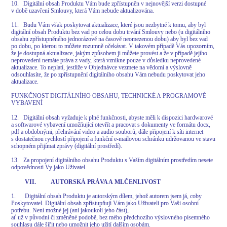
10. Digitální obsah Produktu Vám bude zpřístupněn v nejnovější verzi dostupné
v době uzavření Smlouvy, která Vám nebude aktualizována.
11. Budu Vám však poskytovat aktualizace, které jsou nezbytné k tomu, aby byl
digitální obsah Produktu bez vad po celou dobu trvání Smlouvy nebo (u digitálního
obsahu zpřístupněného jednorázově na časově neomezenou dobu) aby byl bez vad
po dobu, po kterou to můžete rozumně očekávat. V takovém případě Vás upozorním,
že je dostupná aktualizace, jakým způsobem ji můžete provést a že v případě jejího
neprovedení nemáte práva z vady, která vznikne pouze v důsledku neprovedené
aktualizace. To neplatí, jestliže v Objednávce vezmete na vědomí a výslovně
odsouhlasíte, že po zpřístupnění digitálního obsahu Vám nebudu poskytovat jeho
aktualizace.
FUNKČNOST DIGITÁLNÍHO OBSAHU, TECHNICKÉ A PROGRAMOVÉ
VYBAVENÍ
12. Digitální obsah vyžaduje k plné funkčnosti, abyste měli k dispozici hardwarové
a softwarové vybavení umožňující otevřít a pracovat s dokumenty ve formátu docx,
pdf a obdobnými, přehrávání video a audio souborů, dále připojení k síti internet
s dostatečnou rychlostí připojení a funkční e-mailovou schránku udržovanou ve stavu
schopném přijímat zprávy (digitální prostředí).
13. Za propojení digitálního obsahu Produktu s Vaším digitálním prostředím nesete
odpovědnosti Vy jako Uživatel.
VII. AUTORSKÁ PRÁVA A MLČENLIVOST
1. Digitální obsah Produktu je autorským dílem, jehož autorem jsem já, coby
Poskytovatel. Digitální obsah zpřístupňuji Vám jako Uživateli pro Vaši osobní
potřebu. Není možné jej (ani jakoukoli jeho část),
ať už v původní či změněné podobě, bez mého předchozího výslovného písemného
souhlasu dále šířit nebo umožnit jeho užití dalším osobám.