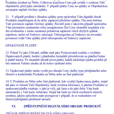
Produktu uvedené na Webu. Celkovou konečnou Cenu pak uvidíte v souhrnu Vaší
objednávky před jejím odesláním. V případě platby Ceny na splátky se Objednávkou
zavazujete zaplatit všechny splátky.
11. V případě prodlení s úhradou splátky jsem oprávněna Vám digitální obsah
Produktu znepřístupnit až do doby zaplacení příslušné splátky. Tím není dotčena
Vaše povinnost zaplatit všechny splátky. Rovněž jsem v takovém případě oprávněna
Vám písemným oznámením celou nezaplacenou část Ceny okamžitě zesplatnit a ke
dni uvedenému v tomto oznámení požadovat zaplacení všech zbylých splátek
najednou, anebo od Smlouvy odstoupit. Odstoupením od Smlouvy mi nevzniká
povinnost vrátit Vám splátky před odstoupením od Smlouvy zaplacené.
OPAKOVANÉ PLATBY
12. Pokud Vy jako Uživatel, udělíte mně jako Poskytovateli souhlas s využitím
Opakovaných plateb, budete z platebního formuláře přesměrován na platební bránu
k platbě kartou. Po okamžité úhradě první platby, každá následující platba probíhá již
bez nutnosti Vašeho zásahu až do konce sjednané doby.
13. Opakované platby mohu využít pro úhradu Ceny služby typu předplatného nebo
členství u konkrétního Produktu na Webu nebo na Jiné platformě.
14. U Produktu na Webu nebo Jiné platformě, kde využiji Opakovanou platbu, stejně
tak jako ve shrnutí Vaší Objednávky, bude uvedena informace, k jakému Produktu se
opakovaná pladba vztahuje, v jaké je výši, jak často a do jaké doby Vám bude
automaticky z Vaší karty strhávána. Stejně tak bude na všech uvedených místech
uvedeno, jakým způsobem máte postupovat v případě, že se rozhodnete své
členství/předplatné předčasně ukončit.
VI. ZPŘÍSTUPNĚNÍ DIGITÁLNÍHO OBSAHU PRODUKTŮ
ZPŮSOB ZPŘÍSTUPNĚNÍ DIGITÁLNÍHO OBSAHU