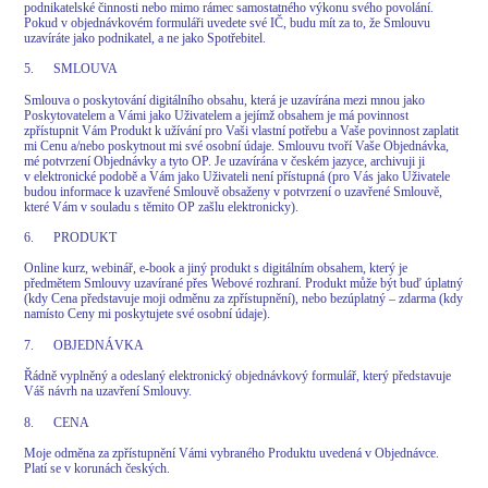
podnikatelské činnosti nebo mimo rámec samostatného výkonu svého povolání.
Pokud v objednávkovém formuláři uvedete své IČ, budu mít za to, že Smlouvu
uzavíráte jako podnikatel, a ne jako Spotřebitel.
5. SMLOUVA
Smlouva o poskytování digitálního obsahu, která je uzavírána mezi mnou jako
Poskytovatelem a Vámi jako Uživatelem a jejímž obsahem je má povinnost
zpřístupnit Vám Produkt k užívání pro Vaši vlastní potřebu a Vaše povinnost zaplatit
mi Cenu a/nebo poskytnout mi své osobní údaje. Smlouvu tvoří Vaše Objednávka,
mé potvrzení Objednávky a tyto OP. Je uzavírána v českém jazyce, archivuji ji
v elektronické podobě a Vám jako Uživateli není přístupná (pro Vás jako Uživatele
budou informace k uzavřené Smlouvě obsaženy v potvrzení o uzavřené Smlouvě,
které Vám v souladu s těmito OP zašlu elektronicky).
6. PRODUKT
Online kurz, webinář, e-book a jiný produkt s digitálním obsahem, který je
předmětem Smlouvy uzavírané přes Webové rozhraní. Produkt může být buď úplatný
(kdy Cena představuje moji odměnu za zpřístupnění), nebo bezúplatný – zdarma (kdy
namísto Ceny mi poskytujete své osobní údaje).
7. OBJEDNÁVKA
Řádně vyplněný a odeslaný elektronický objednávkový formulář, který představuje
Váš návrh na uzavření Smlouvy.
8. CENA
Moje odměna za zpřístupnění Vámi vybraného Produktu uvedená v Objednávce.
Platí se v korunách českých.