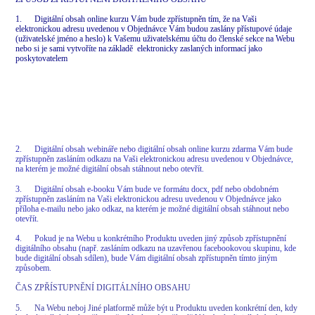
1. Digitální obsah online kurzu Vám bude zpřístupněn tím, že na Vaši
elektronickou adresu uvedenou v Objednávce Vám budou zaslány přístupové údaje
(uživatelské jméno a heslo) k Vašemu uživatelskému účtu do členské sekce na Webu
nebo si je sami vytvoříte na základě elektronicky zaslaných informací jako
poskytovatelem
2. Digitální obsah webináře nebo digitální obsah online kurzu zdarma Vám bude
zpřístupněn zasláním odkazu na Vaši elektronickou adresu uvedenou v Objednávce,
na kterém je možné digitální obsah stáhnout nebo otevřít.
3. Digitální obsah e-booku Vám bude ve formátu docx, pdf nebo obdobném
zpřístupněn zasláním na Vaši elektronickou adresu uvedenou v Objednávce jako
příloha e-mailu nebo jako odkaz, na kterém je možné digitální obsah stáhnout nebo
otevřít.
4. Pokud je na Webu u konkrétního Produktu uveden jiný způsob zpřístupnění
digitálního obsahu (např. zasláním odkazu na uzavřenou facebookovou skupinu, kde
bude digitální obsah sdílen), bude Vám digitální obsah zpřístupněn tímto jiným
způsobem.
ČAS ZPŘÍSTUPNĚNÍ DIGITÁLNÍHO OBSAHU
5. Na Webu neboj Jiné platformě může být u Produktu uveden konkrétní den, kdy