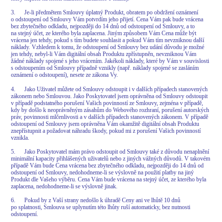
3. Je-li předmětem Smlouvy úplatný Produkt, obratem po obdržení oznámení
o odstoupení od Smlouvy Vám potvrdím jeho přijetí. Cena Vám pak bude vrácena
bez zbytečného odkladu, nejpozději do 14 dnů od odstoupení od Smlouvy, a to
na stejný účet, ze kterého byla zaplacena. Jiným způsobem Vám Cena může být
vrácena jen tehdy, pokud s tím budete souhlasit a pokud Vám tím nevzniknou další
náklady. Vzhledem k tomu, že odstoupení od Smlouvy bez udání důvodu je možné
jen tehdy, nebyl-li Vám digitální obsah Produktu zpřístupněn, nevzniknou Vám
žádné náklady spojené s jeho vrácením. Jakékoli náklady, které by Vám v souvislosti
s odstoupením od Smlouvy případně vznikly (např. náklady spojené se zasláním
oznámení o odstoupení), nesete ze zákona Vy.
4. Jako Uživatel můžete od Smlouvy odstoupit i v dalších případech stanovených
zákonem nebo Smlouvou. Jako Poskytovatel jsem oprávněna od Smlouvy odstoupit
v případě podstatného porušení Vašich povinností ze Smlouvy, zejména v případě,
kdy by došlo k neoprávněným zásahům do Webového rozhraní, porušení autorských
práv, povinnosti mlčenlivosti a v dalších případech stanovených zákonem. V případě
odstoupení od Smlouvy jsem oprávněna Vám okamžitě digitální obsah Produktu
znepřístupnit a požadovat náhradu škody, pokud mi z porušení Vašich povinností
vznikla.
5. Jako Poskytovatel mám právo odstoupit od Smlouvy také z důvodu nenaplnění
minimální kapacity přihlášených uživatelů nebo z jiných vážných důvodů. V takovém
případě Vám bude Cena vrácena bez zbytečného odkladu, nejpozději do 14 dnů od
odstoupení od Smlouvy, nedohodneme-li se výslovně na použití platby na jiný
Produkt dle Vašeho výběru. Cena Vám bude vrácena na stejný účet, ze kterého byla
zaplacena, nedohodneme-li se výslovně jinak.
6. Pokud by z Vaší strany nedošlo k úhradě Ceny ani ve lhůtě 10 dnů
po splatnosti, Smlouva se uplynutím této lhůty ruší automaticky, bez nutnosti
odstoupení.