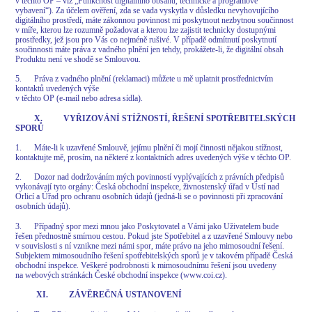
v těchto OP – viz „Funkčnost digitálního obsahu, technické a programové
vybavení“). Za účelem ověření, zda se vada vyskytla v důsledku nevyhovujícího
digitálního prostředí, máte zákonnou povinnost mi poskytnout nezbytnou součinnost
v míře, kterou lze rozumně požadovat a kterou lze zajistit technicky dostupnými
prostředky, jež jsou pro Vás co nejméně rušivé. V případě odmítnutí poskytnutí
součinnosti máte práva z vadného plnění jen tehdy, prokážete-li, že digitální obsah
Produktu není ve shodě se Smlouvou.
5. Práva z vadného plnění (reklamaci) můžete u mě uplatnit prostřednictvím
kontaktů uvedených výše
v těchto OP (e-mail nebo adresa sídla).
X. VYŘIZOVÁNÍ STÍŽNOSTÍ, ŘEŠENÍ SPOTŘEBITELSKÝCH
SPORŮ
1. Máte-li k uzavřené Smlouvě, jejímu plnění či mojí činnosti nějakou stížnost,
kontaktujte mě, prosím, na některé z kontaktních adres uvedených výše v těchto OP.
2. Dozor nad dodržováním mých povinností vyplývajících z právních předpisů
vykonávají tyto orgány: Česká obchodní inspekce, živnostenský úřad v Ústí nad
Orlicí a Úřad pro ochranu osobních údajů (jedná-li se o povinnosti při zpracování
osobních údajů).
3. Případný spor mezi mnou jako Poskytovatel a Vámi jako Uživatelem bude
řešen přednostně smírnou cestou. Pokud jste Spotřebitel a z uzavřené Smlouvy nebo
v souvislosti s ní vznikne mezi námi spor, máte právo na jeho mimosoudní řešení.
Subjektem mimosoudního řešení spotřebitelských sporů je v takovém případě Česká
obchodní inspekce. Veškeré podrobnosti k mimosoudnímu řešení jsou uvedeny
na webových stránkách České obchodní inspekce (www.coi.cz).
XI. ZÁVĚREČNÁ USTANOVENÍ