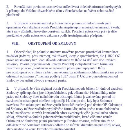
2. Rovněž máte povinnost zachovávat mlčenlivost ohledně informací nezbytných
k přístupu do Vašeho uživatelského účtu v členské sekci na Webu nebo na Jiné
platformě.
3. V případě porušení autorských práv nebo povinnosti mlčenlivosti jsem
oprávněna Vám digitální obsah Produktu znepřístupnit a požadovat náhradu škody,
která mi v důsledku takového porušení vznikla. Porušení autorských práv je dále
postižitelné podle autorského zákona a podle trestněprávních předpisů.
VIII. ODSTOUPENÍ OD SMLOUVY
1. Obecně platí, že pokud je smlouva uzavřena pomocí prostředků komunikace
na dálku (tedy mj. přes internet), má uživatel, který je spotřebitelem, dle § 1829 OZ
právo od smlouvy bez udání důvodu odstoupit ve lhůtě 14 dnů ode dne uzavření
smlouvy. Pokud (objednáváte-li úplatný Produkt) v objednávkovém formuláři
zaškrtnete políčko „Souhlasím se započetím plnění před uplynutím lhůty
pro odstoupení od smlouvy a beru na vědomí, že udělením souhlasu zaniká mé právo
odstoupit od smlouvy“, nemáte podle § 1837 písm. l) OZ právo na odstoupení od
Smlouvy bez udání důvodu a vrácení peněz.
2. V případě, že Vám digitální obsah Produktu nebude během 14 dnů od uzavření
Smlouvy zpřístupněn a jste-li Spotřebitelem, pak během této 14denní lhůty máte
právo od Smlouvy i bez udání důvodu odstoupit. Lhůta je zachována, pokud mi
oznámení o odstoupení odešlete nejpozději 14. den po dni, kdy byla Smlouva
uzavřena. Pro odstoupení můžete využít formulář uvedený pod těmito OP. Odstoupit
od Smlouvy můžete zasláním vyplněného formuláře, nebo jiného textu obdobného
znění, na některou z mých kontaktních adres uvedených výše (e-mail nebo adresa
sídla), případně jakýmkoli jednoznačným prohlášením, které vůči mně učiníte.
Odstoupit od Smlouvy, jejímž předmětem je Produkt zdarma, můžete tím, že se
odhlásíte z mé e-mailové databáze (odhlásit se můžete kliknutím na příslušný odkaz,
který najdete na konci každého zaslaného e-mailu).