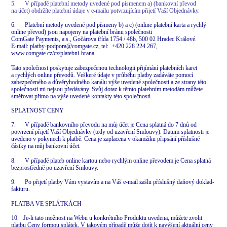
5. V případě platební metody uvedené pod písmenem a) (bankovní převod
na účet) obdržíte platební údaje v e-mailu potvrzujícím přijetí Vaší Objednávky.
6. Platební metody uvedené pod písmeny b) a c) (online platební karta a rychlý
online převod) jsou napojeny na platební bránu společnosti
ComGate Payments, a.s., Gočárova třída 1754 / 48b, 500 02 Hradec Králové.
E-mail: platby-podpora@comgate.cz, tel: +420 228 224 267,
www.comgate.cz/cz/platebni-brana.
Tato společnost poskytuje zabezpečenou technologii přijímání platebních karet
a rychlých online převodů. Veškeré údaje v průběhu platby zadáváte pomocí
zabezpečeného a důvěryhodného kanálu výše uvedené společnosti a ze strany této
společnosti mi nejsou předávány. Svůj dotaz k těmto platebním metodám můžete
směřovat přímo na výše uvedené kontakty této společnosti.
SPLATNOST CENY
7. V případě bankovního převodu na můj účet je Cena splatná do 7 dnů od
potvrzení přijetí Vaší Objednávky (tedy od uzavření Smlouvy). Datum splatnosti je
uvedeno v pokynech k platbě. Cena je zaplacena v okamžiku připsání příslušné
částky na můj bankovní účet.
8. V případě plateb online kartou nebo rychlým online převodem je Cena splatná
bezprostředně po uzavření Smlouvy.
9. Po přijetí platby Vám vystavím a na Váš e-mail zašlu příslušný daňový doklad-
fakturu.
PLATBA VE SPLÁTKÁCH
10. Je-li tato možnost na Webu u konkrétního Produktu uvedena, můžete zvolit
platbu Ceny formou splátek. V takovém případě může dojít k navýšení aktuální ceny