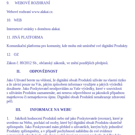
9. WEBOVÉ ROZHRANÍ
Webové rozhraní www.alakai.cz.
10. WEB
Internetové stránky s doménou alakai.
11. JINÁ PLATFORMA
Komunikační platforma pro komunity, kde mohu mít umístěné své digitální Produkty.
12. OZ
Zákon č. 89/2012 Sb., občanský zákoník, ve znění pozdějších předpisů.
II. ODPOVĚDNOST
Jako Uživatel berete na vědomí, že digitální obsah Produktů užíváte na vlastní riziko
a že závisí pouze na Vás, jakým způsobem informace využijete a jakých výsledků
dosáhnete. Jako Poskytovatel neodpovídám za Vaše výsledky, které v souvislosti
s užíváním Produktu zaznamenáte, ani nenesu odpovědnost za jakoukoli případnou
majetkovou či nemajetkovou újmu. Digitální obsah Produktů nenahrazuje zdravotní
péči.
III. INFORMACE NA WEBU
1. Jakékoli hodnocení Produktů nebo mě jako Poskytovatele (recenze), které je
uvedeno na Webu, pochází od osoby, které byl digitální obsah Produktu skutečně
zpřístupněn. Jako Poskytovatel mám přehled o uživatelích, kterým byly jednotlivé
Produkty zpřístupněny, a v případě pochybností nahlédnu do své evidence