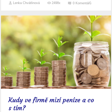
Lenka Chvátlinová
2498x
0
Komentářů
Kudy ve firmě mizí peníze a co
s tím?