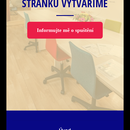
STRÁNKU VYTVÁŘÍME
Informujte mě o spuštění