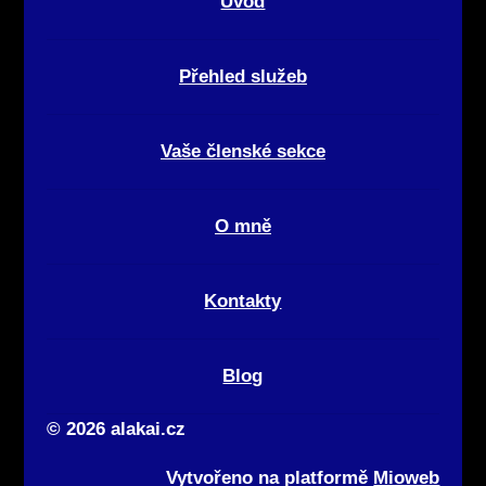
Úvod
Přehled služeb
Vaše členské sekce
O mně
Kontakty
Blog
© 2026 alakai.cz
Vytvořeno na platformě
Mioweb